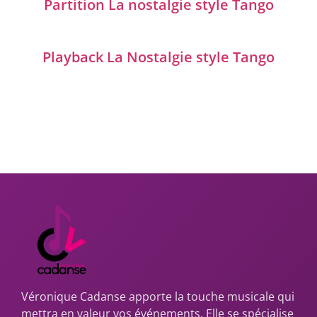
Partition La nostalgie style Tango
Playback La Nostalgie style Tango
Véronique Cadanse apporte la touche musicale qui
mettra en valeur vos événements. Elle se spécialise