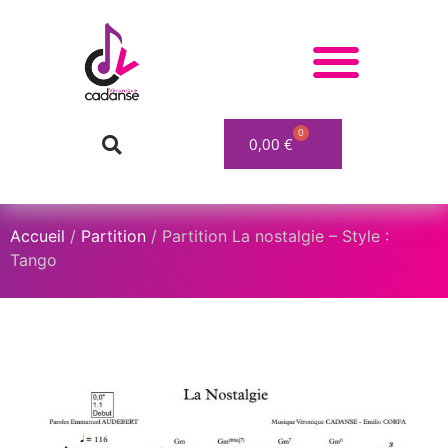
0
0,00
€
Accueil
/
Partition
/ Partition La nostalgie – Style :
Tango