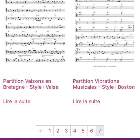
Partition Vibrations
Partition Valsons en
Musicales – Style : Boston
Bretagne – Style : Valse
Lire la suite
Lire la suite
←
1
2
3
4
5
6
7